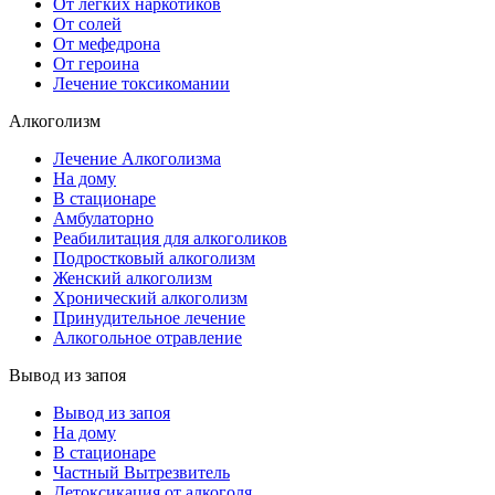
От лёгких наркотиков
От солей
От мефедрона
От героина
Лечение токсикомании
Алкоголизм
Лечение Алкоголизма
На дому
В стационаре
Амбулаторно
Реабилитация для алкоголиков
Подростковый алкоголизм
Женский алкоголизм
Хронический алкоголизм
Принудительное лечение
Алкогольное отравление
Вывод из запоя
Вывод из запоя
На дому
В стационаре
Частный Вытрезвитель
Детоксикация от алкоголя