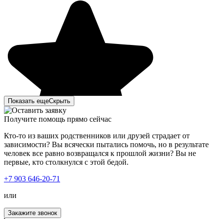
Показать еще
Скрыть
Получите помощь прямо сейчас
Кто-то из ваших родственников или друзей страдает от
зависимости? Вы всячески пытались помочь, но в результате
человек все равно возвращался к прошлой жизни? Вы не
первые, кто столкнулся с этой бедой.
Моя мать с отчимом – запойные люди. Пару дней я не
+7 903 646-20-71
могла до них дозвониться и, конечно же, поехала к ним.
Зайдя в квартиру, ужаснулась. На их мрачный вид было
или
страшно смотреть. Ушла в другую комнату и начала
искать в интернете вывод из запоя. Наткнулась на ваш
Закажите звонок
сайт, чем-то он меня привлек. Позвонила, описала