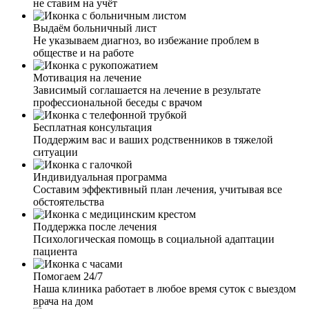
не ставим на учёт
Выдаём больничный лист
Не указываем диагноз, во избежание проблем в
обществе и на работе
Спасибо команде ваших врачей! Вывели меня из запоя.
Мотивация на лечение
Состояние было такое, что и водка уже не лезла, и
Зависимый соглашается на лечение в результате
остановиться не мог. Выпив очередную рюмку, решил
профессиональной беседы с врачом
все-таки действовать. Не зря! Врач, который ко мне
приехал, грамотно и быстро провел процедуру,
Бесплатная консультация
установил капельницу, дал все необходимые
Поддержим вас и ваших родственников в тяжелой
рекомендации. Хочу выразить огромную благодарность
ситуации
за вашу внимательность, профессионализм, терпение и
работу, которую вы выполняете.
Индивидуальная программа
Составим эффективный план лечения, учитывая все
обстоятельства
Поддержка после лечения
Психологическая помощь в социальной адаптации
пациента
Мой муж ушёл в запой на несколько недель. Я
обратилась к вам, так как он не хотел выходить из запоя.
Помогаем 24/7
Мне дали четкие рекомендации по поведению с ним. И
Наша клиника работает в любое время суток с выездом
через пару дней, благодаря вашим рекомендациям, я
врача на дом
смогла настоять и уговорить мужа о выводе из запоя.