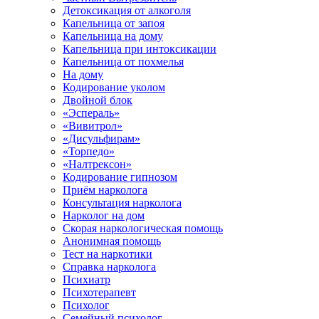
Детоксикация от алкоголя
Капельница от запоя
Капельница на дому
Капельница при интоксикации
Капельница от похмелья
На дому
Кодирование уколом
Двойной блок
«Эспераль»
«Вивитрол»
«Дисульфирам»
«Торпедо»
«Налтрексон»
Кодирование гипнозом
Приём нарколога
Консультация нарколога
Нарколог на дом
Скорая наркологическая помощь
Анонимная помощь
Тест на наркотики
Справка нарколога
Психиатр
Психотерапевт
Психолог
Семейный психолог