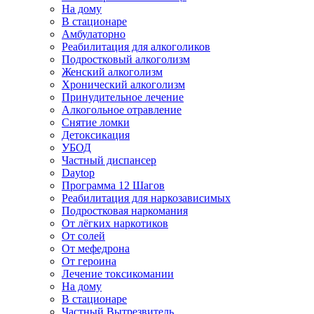
На дому
В стационаре
Амбулаторно
Реабилитация для алкоголиков
Подростковый алкоголизм
Женский алкоголизм
Хронический алкоголизм
Принудительное лечение
Алкогольное отравление
Снятие ломки
Детоксикация
УБОД
Частный диспансер
Daytop
Программа 12 Шагов
Реабилитация для наркозависимых
Подростковая наркомания
От лёгких наркотиков
От солей
От мефедрона
От героина
Лечение токсикомании
На дому
В стационаре
Частный Вытрезвитель