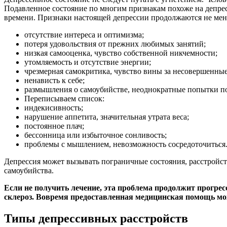
Подавленное состояние по многим признакам похоже на депрес
времени. Признаки настоящей депрессии продолжаются не мене
отсутствие интереса и оптимизма;
потеря удовольствия от прежних любимых занятий;
низкая самооценка, чувство собственной никчемности;
утомляемость и отсутствие энергии;
чрезмерная самокритика, чувство вины за несовершенные
ненависть к себе;
размышления о самоубийстве, неоднократные попытки по
Переписываем список:
индекисивность;
нарушение аппетита, значительная утрата веса;
постоянное плач;
бессонница или избыточное сонливость;
проблемы с мышлением, невозможность сосредоточиться
Депрессия может вызывать пограничные состояния, расстройств
самоубийства.
Если не получить лечение, эта проблема продолжит прогрес
склероз. Вовремя предоставленная медицинская помощь мож
Типы депрессивных расстройств