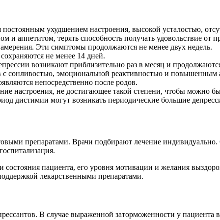
ся постоянным ухудшением настроения, высокой усталостью, отс
ом и аппетитом, терять способность получать удовольствие от
намерения. Эти симптомы продолжаются не менее двух недель.
сохраняются не менее 14 дней.
епрессии возникают приблизительно раз в месяц и продолжаются
 с сонливостью, эмоциональной реактивностью и повышенным 
оявляются непосредственно после родов.
ние настроения, не достигающее такой степени, чтобы можно бы
ериод дистимии могут возникать периодические большие депресс
овыми препаратами. Врачи подбирают лечение индивидуально. О
 госпитализация.
ни состояния пациента, его уровня мотивации и желания выздоро
 поддержкой лекарственными препаратами.
прессантов. В случае выраженной заторможенности у пациента 