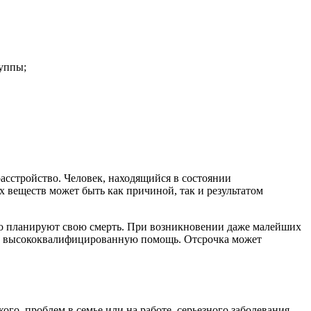
уппы;
асстройство. Человек, находящийся в состоянии
 веществ может быть как причиной, так и результатом
ьно планируют свою смерть. При возникновении даже малейших
вит высококвалифицированную помощь. Отсрочка может
го, проблем в семье или на работе, серьезного заболевания.