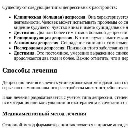
Существуют следующие типы депрессивных расстройств:
Клиническая (большая) депрессия
. Она характеризует
деятельности. Человек может испытывать проблемы со сн
видение будущего, чувство вины и иметь суицидальные 
Дистимия
. Два или более симптомов большой депрессии 
Рецидивирующая депрессия
. В этом случае симптомы д
Атипичная депрессия
. Совпадение типичных симптомов
Послеродовая депрессия
. Признаки этого заболевания п
Дистимия
. Это постоянное, умеренно выраженное сниже
продолжается два года и более. Важно отметить, что в п
Способы лечения
Депрессию нельзя вылечить универсальными методами или гот
серьезного эмоционального расстройства может потребоваться
План лечения разрабатывается с учетом типа депрессии, степе
психотерапия или консультации психотерапевта в сочетании с
Медикаментозный метод лечения
Основной метод фармакотерапии заключается в приеме антиде