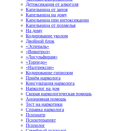
Детоксикация от алкоголя
Капельница от запоя
Капельница на дому
Капельница при интоксикации
Капельница от похмелья
На дому
Кодирование уколом
Двойной блок
«Эспераль»
«Вивитрол»
«Дисульфирам»
«Торпедо»
«Налтрексон»
Кодирование гипнозом
Приём нарколога
Консультация нарколога
Нарколог на дом
Скорая наркологическая помощь
Анонимная помощь
Тест на наркотики
Справка нарколога
Психиатр
Психотерапевт
Психолог
Семейный психолог