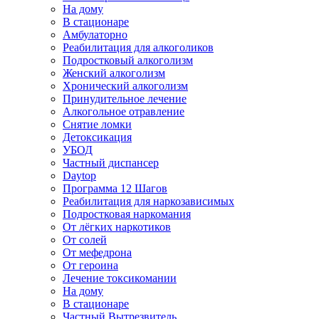
На дому
В стационаре
Амбулаторно
Реабилитация для алкоголиков
Подростковый алкоголизм
Женский алкоголизм
Хронический алкоголизм
Принудительное лечение
Алкогольное отравление
Снятие ломки
Детоксикация
УБОД
Частный диспансер
Daytop
Программа 12 Шагов
Реабилитация для наркозависимых
Подростковая наркомания
От лёгких наркотиков
От солей
От мефедрона
От героина
Лечение токсикомании
На дому
В стационаре
Частный Вытрезвитель