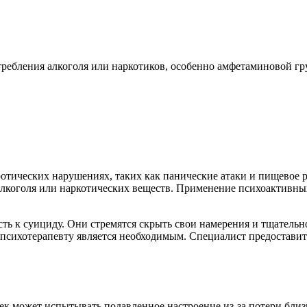
ребления алкоголя или наркотиков, особенно амфетаминовой гр
отических нарушениях, таких как панические атаки и пищевое р
лкоголя или наркотических веществ. Применение психоактивных
сть к суициду. Они стремятся скрыть свои намерения и тщател
к психотерапевту является необходимым. Специалист предоста
ек может испытывать подавленное настроение из-за потери близко