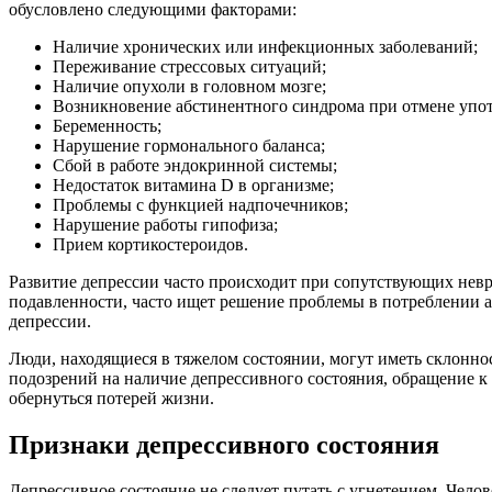
обусловлено следующими факторами:
Наличие хронических или инфекционных заболеваний;
Переживание стрессовых ситуаций;
Наличие опухоли в головном мозге;
Возникновение абстинентного синдрома при отмене упот
Беременность;
Нарушение гормонального баланса;
Сбой в работе эндокринной системы;
Недостаток витамина D в организме;
Проблемы с функцией надпочечников;
Нарушение работы гипофиза;
Прием кортикостероидов.
Развитие депрессии часто происходит при сопутствующих невр
подавленности, часто ищет решение проблемы в потреблении а
депрессии.
Люди, находящиеся в тяжелом состоянии, могут иметь склонно
подозрений на наличие депрессивного состояния, обращение 
обернуться потерей жизни.
Признаки депрессивного состояния
Депрессивное состояние не следует путать с угнетением. Челов