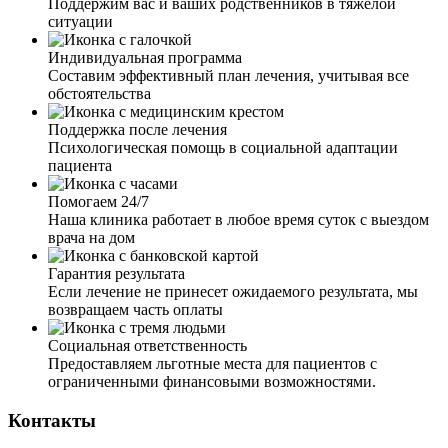
Поддержим вас и ваших родственников в тяжелой
установки капельницы и детоксикации организма.
ситуации
Делал и витамины группы В. В общем, полное
очищение и восполнение недостающих
Индивидуальная программа
микроэлементов организму. Результатом оказанной
Составим эффективный план лечения, учитывая все
услуги довольна, врач компетентный, видно, что с
обстоятельства
опытом работы. Благодарю.
Я вызвал нарколога на дом для своего сына. Сил
терпеть больше не было его ежедневные состояния
Поддержка после лечения
неадекватного человека. Приехал врач, оценил
Психологическая помощь в социальной адаптации
физическое и психологическое состояние сына, измерил
пациента
давление, задал вопросы о том, что и в каком
количестве употреблено. Исходя из этого выбрал схему
Помогаем 24/7
детоксикации. После процедуры провел с сыном беседу
Наша клиника работает в любое время суток с выездом
о наркомании. Теперь мы планируем поступать к вам на
врача на дом
курс лечения в РЦ. Вы наше спасение.
Гарантия результата
Если лечение не принесет ожидаемого результата, мы
возвращаем часть оплаты
Социальная ответственность
Предоставляем льготные места для пациентов с
Сам бы наверное так и не решился, но жена настояла
ограниченными финансовыми возможностями.
прибегнуть к кодировке. Вызвали нарколога на дом,
какой всё-таки чуткий и умный врач к нам приехал.
Контакты
Развеял все мои страхи о кодировании. По делу, четко
рассказал мне о способах кодирования, учел мои