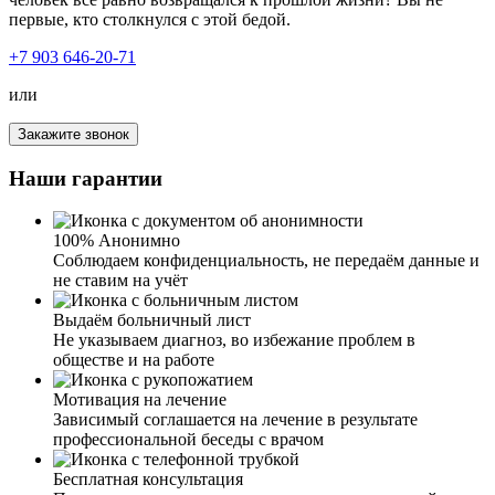
Обращался для вызова нарколога на дом. Остались
первые, кто столкнулся с этой бедой.
очень довольны и ценой и результатом. Мать не могла
выйти из запоя. Приехавший врач провел диагностику
+7 903 646-20-71
состояния, поставил капельницу для детоксикации
крови, оставил седативные и сосудистые лекарства на
или
три дня для полного восстановления организма.
Закажите звонок
Наши гарантии
100% Анонимно
Соблюдаем конфиденциальность, не передаём данные и
не ставим на учёт
Сын не мог выйти из запоя. Каждый год сталкиваемся с
Выдаём больничный лист
этой проблемой. Новогодние праздники, столько
Не указываем диагноз, во избежание проблем в
выходных, и сын их все пропивает. Обратилась в вашу
обществе и на работе
службу по вызову нарколога на дом. Врач подробно
объяснил, какая программа лечения, какие препараты
Мотивация на лечение
подойдут моему сыну, исходя из его состояния.
Зависимый соглашается на лечение в результате
Мгновенного улучшения мы и не ждали. Две недели
профессиональной беседы с врачом
пить и за час встать на ноги, ну не возможно. После
первой процедуры улучшения были, но я решила и на
Бесплатная консультация
следующий день вызвать врача для повторной