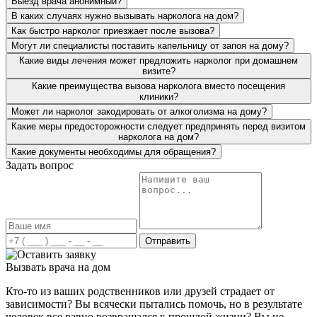
Выезд врача анонимный?
долгосрочный результат, подумываем о прохождении
В каких случаях нужно вызывать нарколога на дом?
курса реабилитации.
Как быстро нарколог приезжает после вызова?
Могут ли специалисты поставить капельницу от запоя на дому?
Какие виды лечения может предложить нарколог при домашнем
визите?
Какие преимущества вызова нарколога вместо посещения
клиники?
Может ли нарколог закодировать от алкоголизма на дому?
Какие меры предосторожности следует предпринять перед визитом
Я не первый раз обращаюсь по вызову врача на дом.
нарколога на дом?
Мне делали капельницу от запоя, потом я решилась и на
Какие документы необходимы для обращения?
кодировку. Хочу отметить, что весь персонал очень
Задать вопрос
приветливый и чуткий. Всегда с пониманием подходят
к ситуации. Профессионализм, четкость действий, все
на высшем уровне. Спасибо за вашу работу!
Отправить
Вызвать врача на дом
Кто-то из ваших родственников или друзей страдает от
зависимости? Вы всячески пытались помочь, но в результате
человек все равно возвращался к прошлой жизни? Вы не