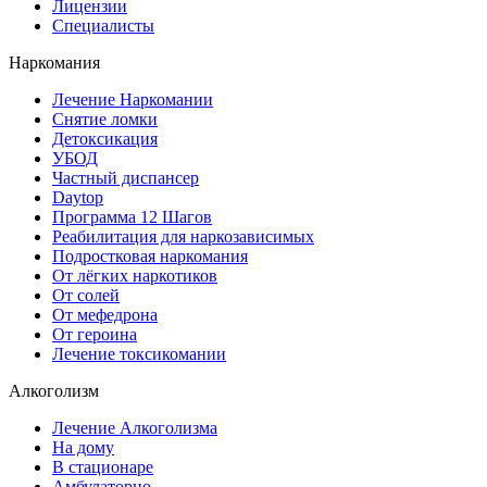
Лицензии
Специалисты
Наркомания
Лечение Наркомании
Снятие ломки
Детоксикация
УБОД
Частный диспансер
Daytop
Программа 12 Шагов
Реабилитация для наркозависимых
Подростковая наркомания
От лёгких наркотиков
От солей
От мефедрона
От героина
Лечение токсикомании
Алкоголизм
Лечение Алкоголизма
На дому
В стационаре
Амбулаторно