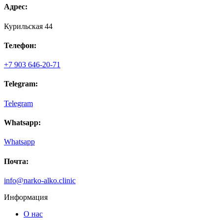
Адрес:
пожелания. Профессионально и стерильно провел
процедуру. Полгода не пью и удивляюсь, неужели это
возможно. Искренне благодарен вашему специалисту.
Курильская 44
Телефон:
+7 903 646-20-71
Telegram:
Telegram
Whatsapp:
Whatsapp
Почта:
info@narko-alko.clinic
Информация
О нас