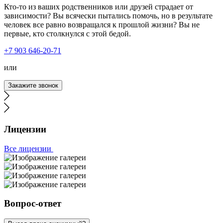
Кто-то из ваших родственников или друзей страдает от
зависимости? Вы всячески пытались помочь, но в результате
человек все равно возвращался к прошлой жизни? Вы не
первые, кто столкнулся с этой бедой.
Тайм-Клиник - лучшая служба вызова врача на дом.
+7 903 646-20-71
Квалифицированные специалисты, адекватные цены,
круглосуточная работа. Ко мне выезжали даже ночью,
или
по предоплате, и это разумно, ведь на вызовы, которые
ездит ваша бригада, можно ожидать что угодно. Я сам в
Закажите звонок
ту ночь, смог очухаться спустя 20 минут звонков в
домофон. Бригада не уезжала, а дозванивалась до меня
до пьяного.
Лицензии
Все лицензии
Вызывала службу нарколога на дом. Мой отец был в
долгом запое, началась одышка и головокружения. Я
незамедлительно вызвала врача. Спасибо наркологу,
Вопрос-ответ
который к нам выехал, качественно и быстро привел
отца в чувства, дал рекомендации. Будем надеяться на