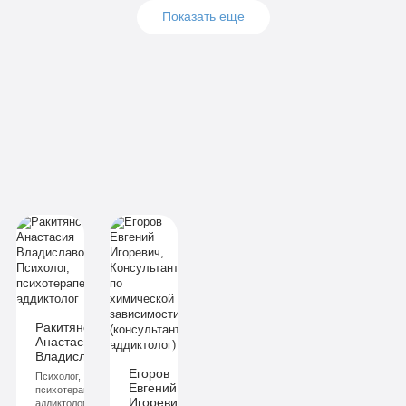
Показать еще
Подробнее
Подробнее
Подробнее
Заказать
Заказать
Заказать
Подробнее
Подробнее
Подробнее
Заказать
Заказать
Заказать
Ракитянская
Анастасия
ич
Владиславовна
Егоров
Психолог,
Евгений
й
психотерапевт,
Игоревич
аддиктолог