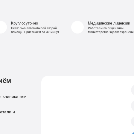
На дому
Капельница от
В стационаре
Капельница 
Частный Вытрезвитель
Капе
Круглосуточно
Медицинские лицензии
Детоксикация от алкоголя
Капельница
Несколько автомобилей скорой
Работаем по лицензиям
помощи. Приезжаем за 30 минут
Министерства здравоохранени
На дому
«Дисульфирам»
Кодирование уколом
«Торпедо»
Двойной блок
«Налтрексон»
«Эспераль»
Кодировани
«Вивитрол»
Приём нарколога
иём
Анонимная пом
Консультация нарколога
Тест на наркотики
Нарколог на дом
 клиники или
Справка нарколог
Скорая наркологическая помощь
Психиатр
етали и
Лечение психоза
Психотерапевт
Лечение панич
Психолог
Лечение игроман