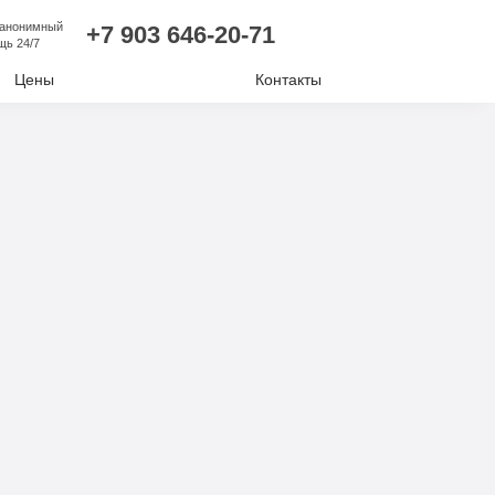
 анонимный
+7 903 646-20-71
щь 24/7
Цены
Контакты
лизм
ий алкоголизм
нудительное лечение
е отравление
ковая наркомания
отиков
комании