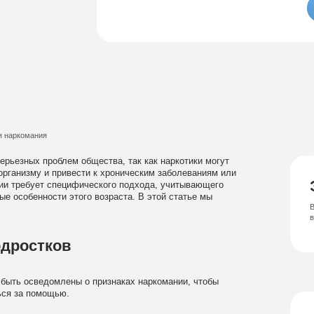
Семейный психолог
Психиатрическая клиника
Лечение соза
Лечение депрессии
я наркомания
ерьезных проблем общества, так как наркотики могут
рганизму и привести к хроническим заболеваниям или
нии требует специфического подхода, учитывающего
е особенности этого возраста. В этой статье мы
В
.
одростков
 быть осведомлены о признаках наркомании, чтобы
ься за помощью.