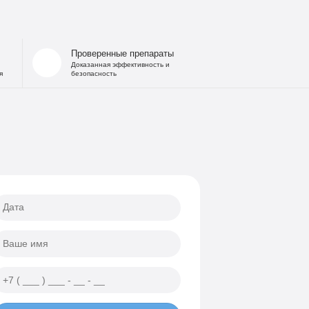
 запоя
на дому
льница при интоксикации
Проверенные препараты
 от похмелья
Доказанная эффективность и
я
безопасность
е гипнозом
ощь
а
еских атак
ии