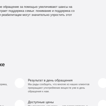
ое обращение за помощью увеличивают шансы на
грает поддержка семьи: понимание и поддержка со
и реабилитации могут значительно упростить этот
ке
Результат в день обращения
ержка,
Мы рады сообщить, что многие из наших клиентов
прекращают употребление веществ уже в день
обращения к нам.
Доступные цены
в и
Мы понимаем, что жизнь — это самое главное, и