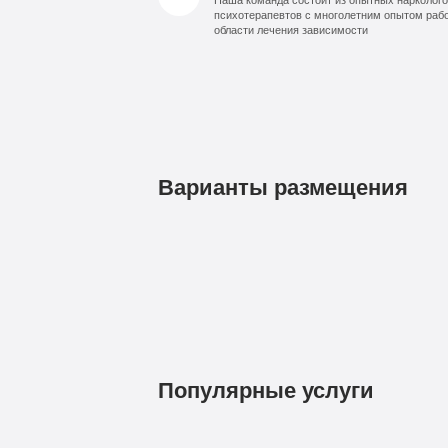
психотерапевтов с многолетним опытом раб
области лечения зависимости
Варианты размещения
1
Бюджетно
490
руб
4-х местная комната
Популярные услуги
Диагностика
Групповая
7
терапия