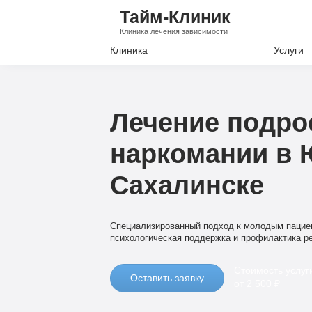
Тайм-Клиник
Клиника лечения зависимости
Клиника
Услуги
Лечение А
Лечение Н
Лечение подро
Вывод из з
наркомании в 
Кодировани
Сахалинске
Наркологи
Психиатри
Специализированный подход к молодым пациен
психологическая поддержка и профилактика р
Стоимость услуг
Оставить заявку
от 2 500 ₽