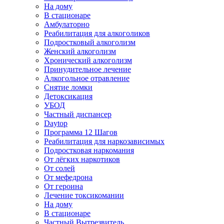
На дому
В стационаре
Амбулаторно
Реабилитация для алкоголиков
Подростковый алкоголизм
Женский алкоголизм
Хронический алкоголизм
Принудительное лечение
Алкогольное отравление
Снятие ломки
Детоксикация
УБОД
Частный диспансер
Daytop
Программа 12 Шагов
Реабилитация для наркозависимых
Подростковая наркомания
От лёгких наркотиков
От солей
От мефедрона
От героина
Лечение токсикомании
На дому
В стационаре
Частный Вытрезвитель