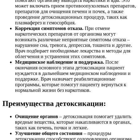
помогают организму выводить наркотики и яды. Это
может включать прием противоопухолевых препаратов,
препаратов для очищения печени и почек, а также
проведение детоксикационных процедур, таких как
плазмаферез и гемосорбция.
Коррекция симптомов отказа.
При отмене
наркотических препаратов от организма могут
возникать различные неприятные симптомы отказа –
нарушение сна, тревога, депрессия, тошнота и другие.
Врач подбирает необходимые лекарства и методы для
облегчения и устранения этих симптомов.
Медицинское наблюдение и поддержка.
После
окончания основного этапа детоксикации пациент
нуждается в дальнейшем медицинском наблюдении и
поддержке. Врач назначает реабилитационные
программы, которые помогут пациенту вернуться к
нормальной жизни без наркотиков.
Преимущества детоксикации:
Очищение органов
– детоксикация помогает удалить
вредные вещества, которые накапливаются в органах,
таких как печень, почки и легкие.
Улучшение общего состояния
– процедуры
детоксикации способствуют оздоровлению организма,