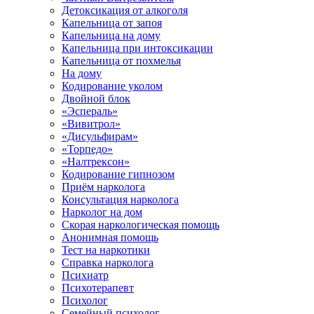
Детоксикация от алкоголя
Капельница от запоя
Капельница на дому
Капельница при интоксикации
Капельница от похмелья
На дому
Кодирование уколом
Двойной блок
«Эспераль»
«Вивитрол»
«Дисульфирам»
«Торпедо»
«Налтрексон»
Кодирование гипнозом
Приём нарколога
Консультация нарколога
Нарколог на дом
Скорая наркологическая помощь
Анонимная помощь
Тест на наркотики
Справка нарколога
Психиатр
Психотерапевт
Психолог
Семейный психолог