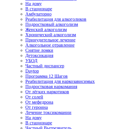
На дому
В стационаре
Амбулаторно
Реабилитация для алкоголиков
Подростковый алкоголизм
Женский алкоголизм
Хронический алкоголизм
Принудительное лечение
Алкогольное отравление
Снятие ломки
Детоксикация
УБОД
Частный диспансер
Daytop
Программа 12 Шагов
Реабилитация для наркозависимых
Подростковая наркомания
От лёгких наркотиков
От солей
От мефедрона
От героина
Лечение токсикомании
На дому
В стационаре
Частный Вытрезвитель