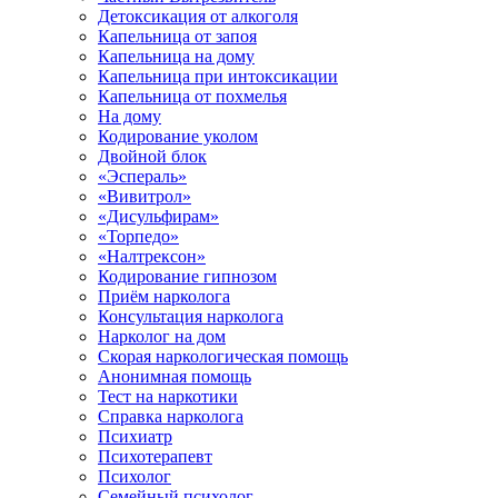
Детоксикация от алкоголя
Капельница от запоя
Капельница на дому
Капельница при интоксикации
Капельница от похмелья
На дому
Кодирование уколом
Двойной блок
«Эспераль»
«Вивитрол»
«Дисульфирам»
«Торпедо»
«Налтрексон»
Кодирование гипнозом
Приём нарколога
Консультация нарколога
Нарколог на дом
Скорая наркологическая помощь
Анонимная помощь
Тест на наркотики
Справка нарколога
Психиатр
Психотерапевт
Психолог
Семейный психолог