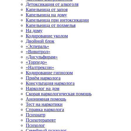
Детоксикация от алкоголя
Капельница от запоя
Капельница на дому
Капельница при интоксикации
Капельница от похмелья
На дому
Кодирование уколом
Двойной блок
«Эспераль»
«Вивитрол»
«Дисульфирам»
«Торпедо»
«Налтрексон»
Кодирование гипнозом
Приём нарколога
Консультация нарколога
Нарколог на дом
Скорая наркологическая помощь
Анонимная помощь
Тест на наркотики
Справка нарколога
Психиатр
Психотерапевт
Психолог
Семейный психолог