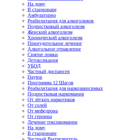
На дому
В стационаре
Амбулаторно
Реабилитация для алкоголиков
Подростковый алкоголизм
Женский алкоголизм
Хронический алкоголизм
Принудительное лечение
Алкогольное отравление
Снятие ломки
Детоксикация
УБОД
Частный диспансер
Daytop
Программа 12 Шагов
Реабилитация для наркозависимых
Подростковая наркомания
От лёгких наркотиков
От солей
От мефедрона
От героина
Лечение токсикомании
На дому
В стационаре
Частный Вытрезвитель