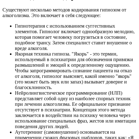
Существуют несколько методов кодирования гипнозом от
алкоголизма. Это включает в себя следующее:
Гипнотерапия с использованием суггестивных
элементов. Гипнолог включает однообразную мелодию,
которая помогает человеку погрузиться в состояние,
подобное трансу. Затем специалист ставит внушение о
вреде алкоголя.
Якорная техника гипноза. "Якорь" - это термин,
используемый в психиатрии для обозначения привязки
размышлений и эмоций к определенному ощущению.
Чтобы запрограммировать сознание пациента на отказ
от алкоголя, гипнолог выясняет, какой именно "якорь"
(это может быть звук или запах) вызывает доверие и
благосклонность.
Нейролингвистическое программирование (НЛП)
представляет собой одну из наиболее спорных техник
при лечении алкоголизма. Ее официальное признание
отсутствует в психиатрии. Концепция этого метода
заключается в воздействии на психику человека через
использование специальных фраз, жестов или имитации
поведения других людей.
Аутотренинг (самовнушение) основывается на
применении схожих фразовых шаблонов, таких как: «Я