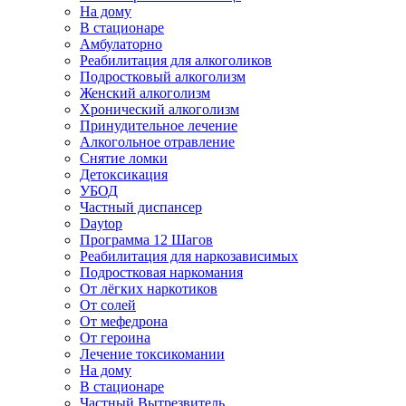
На дому
В стационаре
Амбулаторно
Реабилитация для алкоголиков
Подростковый алкоголизм
Женский алкоголизм
Хронический алкоголизм
Принудительное лечение
Алкогольное отравление
Снятие ломки
Детоксикация
УБОД
Частный диспансер
Daytop
Программа 12 Шагов
Реабилитация для наркозависимых
Подростковая наркомания
От лёгких наркотиков
От солей
От мефедрона
От героина
Лечение токсикомании
На дому
В стационаре
Частный Вытрезвитель