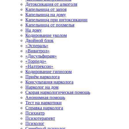
Детоксикация от алкоголя
Капельница от запоя
Капельница на дому
Капельница при интоксикации
Капельница от похмелья
На дому
Кодирование уколом
Двойной блок
«Эспераль»
«Вивитрол»
«Дисульфирам»
«Торпедо»
«Налтрексон»
Кодирование гипнозом
Приём нарколога
Консультация нарколога
Нарколог на дом
Скорая наркологическая помощь
Анонимная помощь
Тест на наркотики
Справка нарколога
Психиатр
Психотерапевт
Психолог
Семейный психолог