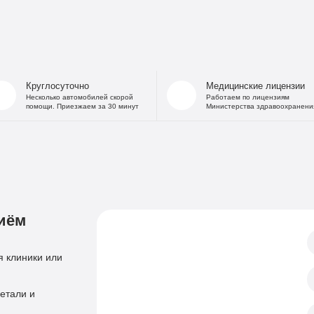
На дому
Капельница от
В стационаре
Капельница 
Частный Вытрезвитель
Капе
Детоксикация от алкоголя
Капельница
Круглосуточно
Медицинские лицензии
На дому
«Дисульфирам»
Несколько автомобилей скорой
Работаем по лицензиям
Кодирование уколом
помощи. Приезжаем за 30 минут
Министерства здравоохранени
«Торпедо»
Двойной блок
«Налтрексон»
«Эспераль»
Кодировани
«Вивитрол»
Приём нарколога
Анонимная пом
Консультация нарколога
Тест на наркотики
иём
Нарколог на дом
Справка нарколог
Скорая наркологическая помощь
 клиники или
Психиатр
Лечение психоза
Психотерапевт
Лечение панич
етали и
Психолог
Лечение игроман