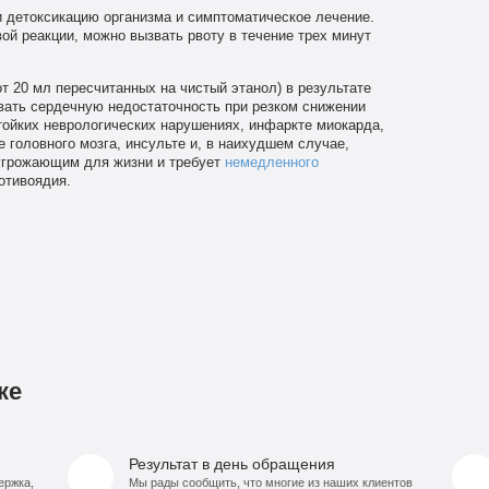
 детоксикацию организма и симптоматическое лечение.
й реакции, можно вызвать рвоту в течение трех минут
т 20 мл пересчитанных на чистый этанол) в результате
ать сердечную недостаточность при резком снижении
стойких неврологических нарушениях, инфаркте миокарда,
 головного мозга, инсульте и, в наихудшем случае,
 угрожающим для жизни и требует
немедленного
отивоядия.
ке
Результат в день обращения
ержка,
Мы рады сообщить, что многие из наших клиентов