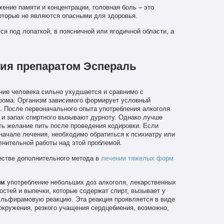
ение памяти и концентрации, головная боль – это
торые не являются опасными для здоровья.
я под лопаткой, в поясничной или ягодичной области, а
ия препаратом Эспераль
ние человека сильно ухудшается и сравнимо с
рома. Организм зависимого формирует условный
 После первоначального опыта употребления алкоголя
с и запах спиртного вызывают дурноту. Однако лучше
ть желание пить после проведения кодировки. Если
начале лечения, необходимо обратиться к психиатру или
лнительной работы над этой проблемой.
естве дополнительного метода в
лечении тяжелых форм
ем
употребление небольших доз алкоголя, лекарственных
достей и выпечки, которые содержат спирт, вызывает у
ульфирамовую реакцию. Эта реакция проявляется в виде
вокружения, резкого учащения сердцебиения, возможно,