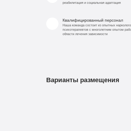
реабилитация и социальная адаптация
Квалифицированный персонал
Наша команда состоит из опытных нарколого
психотерапевтов с многолетним опытом раб
области лечения зависимости
Варианты размещения
1
3
9
По-
Бюджетно
VIP
Комф
490
990
99
домашнему
руб
руб
ру
7
9
4-х
2-х
1-я
1-я