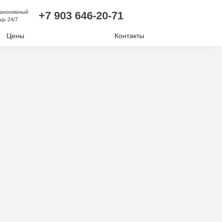
 анонимный
+7 903 646-20-71
щь 24/7
Цены
Контакты
лизм
ий алкоголизм
нудительное лечение
е отравление
ковая наркомания
отиков
комании