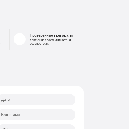
 запоя
на дому
льница при интоксикации
 от похмелья
Проверенные препараты
Доказанная эффективность и
я
безопасность
е гипнозом
ощь
а
еских атак
ии