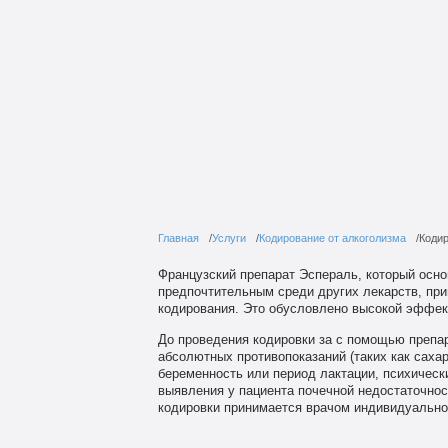
Главная
Услуги
Кодирование от алкоголизма
Коди
Французский препарат Эспераль, который осн
предпочтительным среди других лекарств, пр
кодирования. Это обусловлено высокой эффек
До проведения кодировки за с помощью препа
абсолютных противопоказаний (таких как саха
беременность или период лактации, психически
выявления у пациента почечной недостаточно
кодировки принимается врачом индивидуально