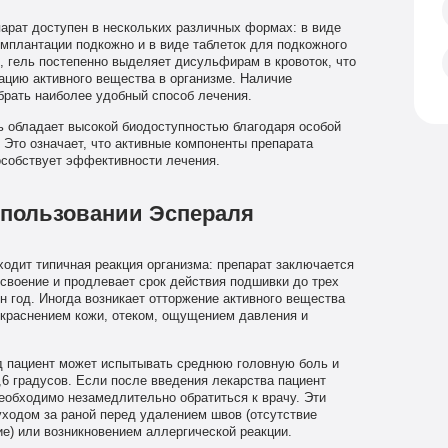
арат доступен в нескольких различных формах: в виде
имплантации подкожно и в виде таблеток для подкожного
 гель постепенно выделяет дисульфирам в кровоток, что
ацию активного вещества в организме. Наличие
брать наиболее удобный способ лечения.
 обладает высокой биодоступностью благодаря особой
Это означает, что активные компоненты препарата
особствует эффективности лечения.
спользовании Эспераля
одит типичная реакция организма: препарат заключается
усвоение и продлевает срок действия подшивки до трех
н год. Иногда возникает отторжение активного вещества
краснением кожи, отеком, ощущением давления и
од пациент может испытывать среднюю головную боль и
6 градусов. Если после введения лекарства пациент
необходимо незамедлительно обратиться к врачу. Эти
ходом за раной перед удалением швов (отсутствие
ие) или возникновением аллергической реакции.