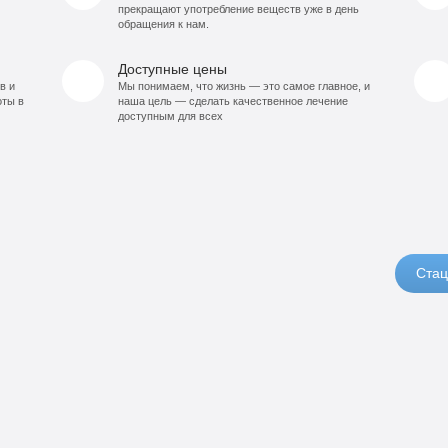
прекращают употребление веществ уже в день
обращения к нам.
Доступные цены
в и
Мы понимаем, что жизнь — это самое главное, и
оты в
наша цель — сделать качественное лечение
доступным для всех
Стац
14
орт
0
990
б
руб