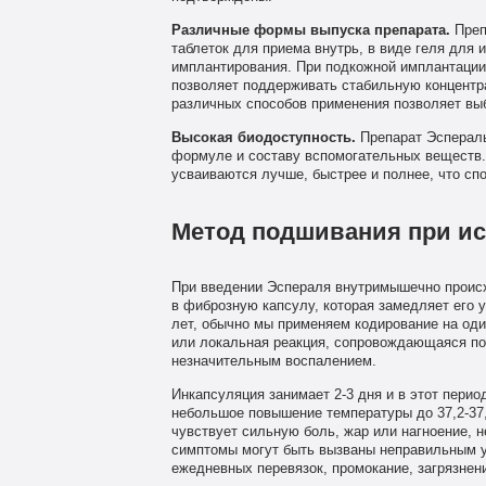
Различные формы выпуска препарата.
Преп
таблеток для приема внутрь, в виде геля для 
имплантирования. При подкожной имплантации,
позволяет поддерживать стабильную концентр
различных способов применения позволяет вы
Высокая биодоступность.
Препарат Эспераль
формуле и составу вспомогательных веществ. 
усваиваются лучше, быстрее и полнее, что сп
Метод подшивания при и
При введении Эспераля внутримышечно происх
в фиброзную капсулу, которая замедляет его 
лет, обычно мы применяем кодирование на оди
или локальная реакция, сопровождающаяся по
незначительным воспалением.
Инкапсуляция занимает 2-3 дня и в этот пери
небольшое повышение температуры до 37,2-37,
чувствует сильную боль, жар или нагноение, 
симптомы могут быть вызваны неправильным у
ежедневных перевязок, промокание, загрязнен