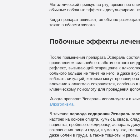
Металлический привкус во рту, временное сниж
обычные побочные эффекты дисульфирама, ко
Когда препарат вшивают, он обычно размещаетс
также в области живота.
Побочные эффекты лечен
После применения препарата Эспераль состоя
проявлением сильнейшего абстинентного синд
рефлекс, вызывающий отвращение к алкоголю.
больного больше не тянет на него, а даже вку
избегать ситуаций, которые могут провоцирова
влечение к алкоголю сохраняется, особенно в 
клиническому психологу для проведения допо
Иногда препарат Эспераль используется в кач
алкоголизма
.
В течение
периода кодировки Эспераль гел
настоек на основе спирта, кумыса, кваса, сла
пациента, пройдшего кодировку, эспераль-дис
покраснения лица и груди, шума в ушах, голо
даже болей в груди, а также тошноты и рвоты.