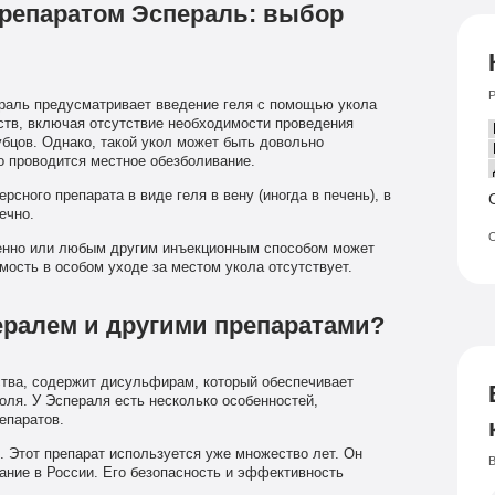
репаратом Эспераль: выбор
Р
раль предусматривает введение геля с помощью укола
ств, включая отсутствие необходимости проведения
убцов. Однако, такой укол может быть довольно
о проводится местное обезболивание.
сного препарата в виде геля в вену (иногда в печень), в
ечно.
О
нно или любым другим инъекционным способом может
ость в особом уходе за местом укола отсутствует.
ералем и другими препаратами?
ства, содержит дисульфирам, который обеспечивает
оля. У Эспераля есть несколько особенностей,
епаратов.
 Этот препарат используется уже множество лет. Он
В
ание в России. Его безопасность и эффективность