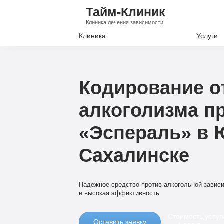
Тайм-Клиник
Клиника лечения зависимости
Клиника
Услуги
Лечение А
Лечение Н
Кодирование о
Вывод из з
алкоголизма п
Кодировани
«Эспераль» в 
Наркологи
Психиатри
Сахалинске
Надежное средство против алкогольной завис
и высокая эффективность
Стоимость услуг
Оставить заявку