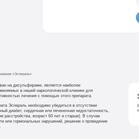
Семейный психолог
Психиатрическая клиника
Лечение соза
Лечение депрессии
рование «Эспераль»
ован на дисульфираме, является наиболее
именяемых в нашей наркологической клинике для
тивностью лечения с помощью этого препарата.
рата Эспераль необходимо убедиться в отсутствии
В
рный диабет, сердечная или печеночная недостаточность,
е расстройства, возраст 60 лет и старше). В случае
сти или гормональных нарушений, решение о проведении
.