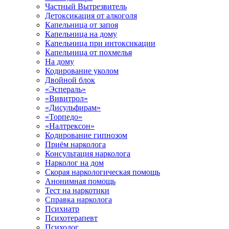
Частный Вытрезвитель
Детоксикация от алкоголя
Капельница от запоя
Капельница на дому
Капельница при интоксикации
Капельница от похмелья
На дому
Кодирование уколом
Двойной блок
«Эспераль»
«Вивитрол»
«Дисульфирам»
«Торпедо»
«Налтрексон»
Кодирование гипнозом
Приём нарколога
Консультация нарколога
Нарколог на дом
Скорая наркологическая помощь
Анонимная помощь
Тест на наркотики
Справка нарколога
Психиатр
Психотерапевт
Психолог