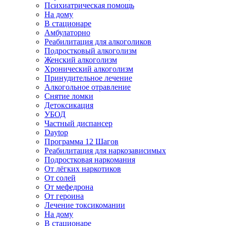
Психиатрическая помощь
На дому
В стационаре
Амбулаторно
Реабилитация для алкоголиков
Подростковый алкоголизм
Женский алкоголизм
Хронический алкоголизм
Принудительное лечение
Алкогольное отравление
Снятие ломки
Детоксикация
УБОД
Частный диспансер
Daytop
Программа 12 Шагов
Реабилитация для наркозависимых
Подростковая наркомания
От лёгких наркотиков
От солей
От мефедрона
От героина
Лечение токсикомании
На дому
В стационаре